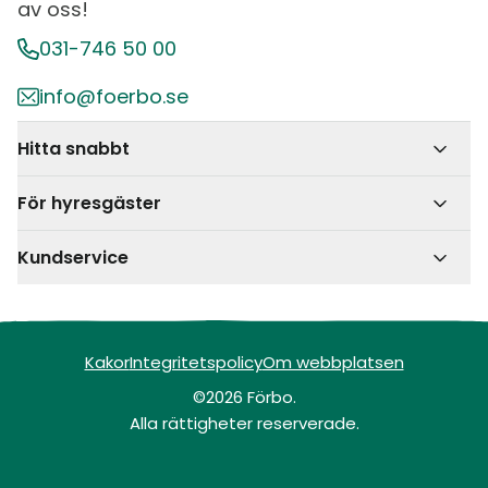
av oss!
031-746 50 00
info@foerbo.se
Hitta snabbt
För hyresgäster
Kundservice
Kakor
Integritetspolicy
Om webbplatsen
©2026 Förbo.
Alla rättigheter reserverade.