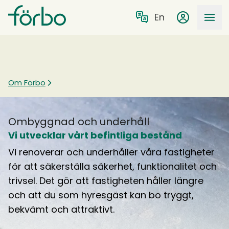
Gå till huvudmeny
Gå till övergripande innehåll
Sök på förbo.se
en
Mina sidor
Om Förbo
Ombyggnad och underhåll
Vi utvecklar vårt befintliga bestånd
Vi renoverar och underhåller våra fastigheter
för att säkerställa säkerhet, funktionalitet och
trivsel. Det gör att fastigheten håller längre
och att du som hyresgäst kan bo tryggt,
bekvämt och attraktivt.