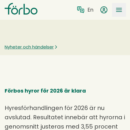
Gå till huvudmeny
Gå till övergripande innehåll
Sök på förbo.se
en
Mina sidor
Nyheter och händelser
Förbos hyror för 2026 är klara
Hyresförhandlingen för 2026 är nu
avslutad. Resultatet innebär att hyrorna i
genomsnitt justeras med 3,55 procent