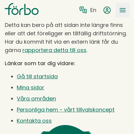
Gå till huvudmeny
Gå till övergripande innehåll
Sök på förbo.se
en
Oj då. Vi kan inte hitta sidan du letar efter!
Mina sidor
Detta kan bero på att sidan inte längre finns
eller att det föreligger en tillfällig driftstörning.
Har du kommit hit via en extern länk får du
gärna
rapportera detta till oss
.
Länkar som tar dig vidare:
Gå till startsida
Mina sidor
Våra områden
Personliga hem - vårt tillvalskoncept
Kontakta oss